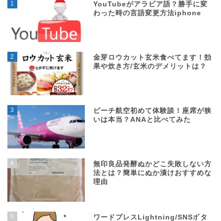
1
YouTubeがアラビア語？勝手に変
わった時の言語変更方法iphone
2
金芽ロウカット玄米食べてます！効
果や炊き方/玄米のデメリットは？
3
ピーチ航空初めて体験談！座席が狭
いは本当？ANAと比べてみた
Home
Contact
4
無印良品発酵ぬかどこ失敗しない方
法とは？簡単にぬか漬けおすすめな
理由
Policy
Sitemap
5
ワードプレスLightning/SNSボタ