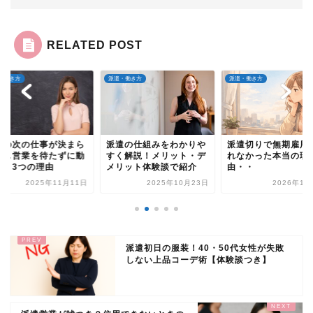
RELATED POST
・働き方
派遣・働き方
派遣・働き方
遣の次の仕事が決まら
派遣の仕組みをわかりや
派遣切りで無期雇用
い…営業を待たずに動
すく解説！メリット・デ
れなかった本当の理
べき3つの理由
メリット体験談で紹介
由・・
2025年11月11日
2025年10月23日
2026年1月
派遣初日の服装！40・50代女性が失敗
しない上品コーデ術【体験談つき】