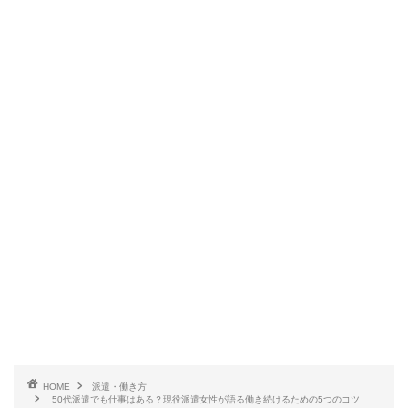
HOME
派遣・働き方
50代派遣でも仕事はある？現役派遣女性が語る働き続けるための5つのコツ